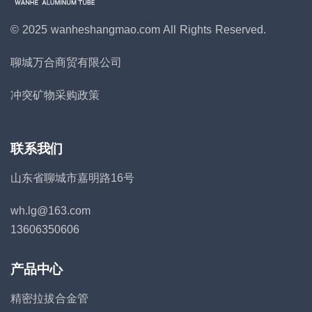
© 2025 wanheshangmao.com
All Rights Reserved.
聊城万合商贸有限公司
冲突矿物采购政策
联系我们
山东省聊城市嘉明路16号
wh.lg@163.com
13606350606
产品中心
精密拉拔合金管