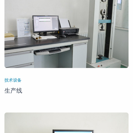
技术设备
生产线