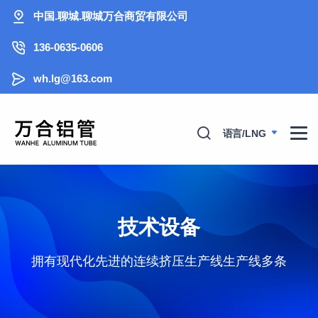
中国.聊城.聊城万合商贸有限公司
136-0635-0606
wh.lg@163.com
语言/LNG
技术设备
拥有现代化先进的连续挤压生产线生产线多条