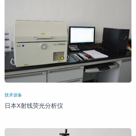
技术设备
日本X射线荧光分析仪