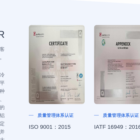
R
客
。
冷
平
种
、
的
质量管理体系认证
质量管理体系认证
铝
定
ISO 9001：2015
IATF 16949：201
并
大